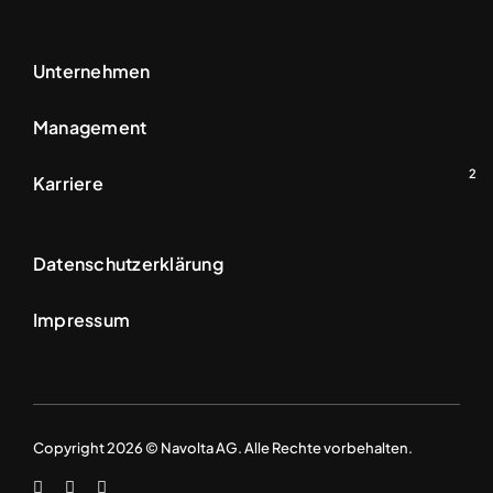
Unternehmen
Management
2
Karriere
Datenschutzerklärung
Impressum
Pikettdienst
Jederzeit für Sie
einsatzbereit!
Copyright 2026 © Navolta AG. Alle Rechte vorbehalten.
+41 61 751 75 55